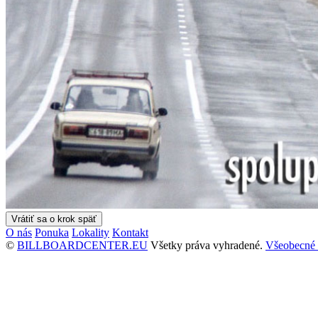
O nás
Ponuka
Lokality
Kontakt
©
BILLBOARDCENTER.EU
Všetky práva vyhradené.
Všeobecné